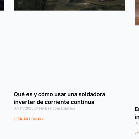
Qué es y cómo usar una soldadora
inverter de corriente continua
07/17/2025
No hay comentarios
E
i
LEER ARTÍCULO »
07
LE