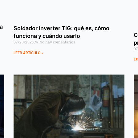
na
Soldador inverter TIG: qué es, cómo
C
funciona y cuándo usarlo
p
07/20/2025
No hay comentarios
07
LEER ARTÍCULO »
LE