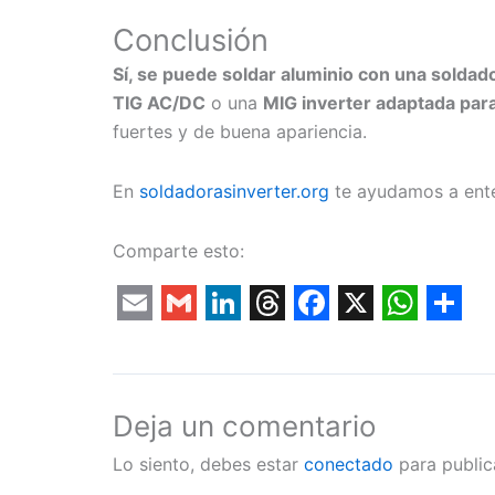
Conclusión
Sí, se puede soldar aluminio con una soldad
TIG AC/DC
o una
MIG inverter adaptada par
fuertes y de buena apariencia.
En
soldadorasinverter.org
te ayudamos a enten
Comparte esto:
Email
Gmail
LinkedIn
Threads
Facebook
X
Whats
Sha
Deja un comentario
Lo siento, debes estar
conectado
para public