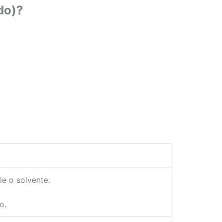
do)?
le o solvente.
o.