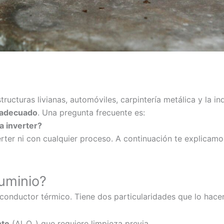
tructuras livianas, automóviles, carpintería metálica y la i
o adecuado
. Una pregunta frecuente es:
a inverter?
erter ni con cualquier proceso. A continuación te explicam
luminio?
y conductor térmico. Tiene dos particularidades que lo hace
nte
(Al₂O₃) que requiere limpieza previa.