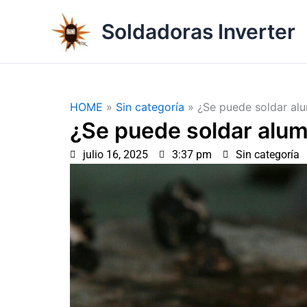
Ir
al
Soldadoras Inverter
contenido
HOME
»
Sin categoría
»
¿Se puede soldar alu
¿Se puede soldar alum
julio 16, 2025
3:37 pm
Sin categoría